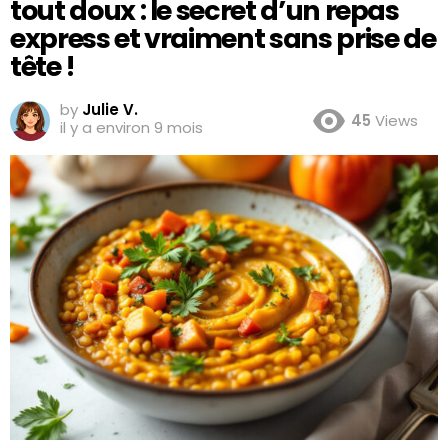
tout doux : le secret d’un repas
express et vraiment sans prise de
tête !
by
Julie V.
45
Views
il y a environ 9 mois