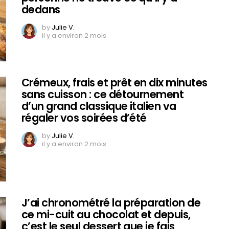
dedans
by
Julie V.
il y a environ 2 mois
Crémeux, frais et prêt en dix minutes
sans cuisson : ce détournement
d’un grand classique italien va
régaler vos soirées d’été
by
Julie V.
il y a environ 2 mois
J’ai chronométré la préparation de
ce mi-cuit au chocolat et depuis,
c’est le seul dessert que je fais