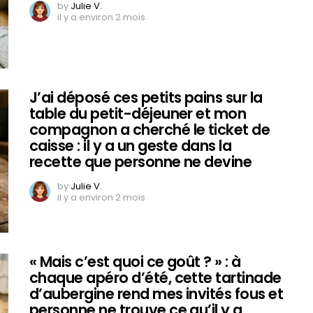
by
Julie V.
il y a environ 2 mois
J’ai déposé ces petits pains sur la
table du petit-déjeuner et mon
compagnon a cherché le ticket de
caisse : il y a un geste dans la
recette que personne ne devine
by
Julie V.
il y a environ 2 mois
« Mais c’est quoi ce goût ? » : à
chaque apéro d’été, cette tartinade
d’aubergine rend mes invités fous et
personne ne trouve ce qu’il y a