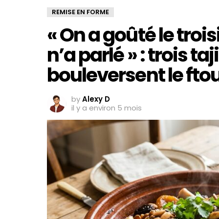
REMISE EN FORME
« On a goûté le tro
n’a parlé » : trois ta
bouleversent le fto
by
Alexy D
il y a environ 5 mois