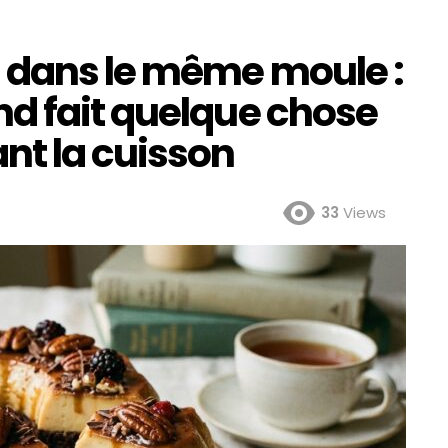
 dans le même moule :
d fait quelque chose
nt la cuisson
33
Views