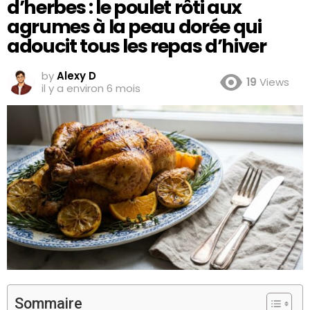
d’herbes : le poulet rôti aux
agrumes à la peau dorée qui
adoucit tous les repas d’hiver
by
Alexy D
19
Views
il y a environ 6 mois
Sommaire