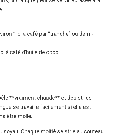
tits, la mangue peut se servir écrasée à la
e.
viron 1 c. à café par “tranche” ou demi-
c. à café d’huile de coco
poêle **vraiment chaude** et des stries
gue se travaille facilement si elle est
ns être molle.
u noyau. Chaque moitié se strie au couteau