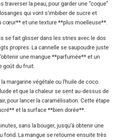
ans traverser la peau, pour garder une “coque”
 losanges qui vont s’imbiber de sucre et
u cœur** et une texture **plus moelleuse**.
is se fait glisser dans les stries avec le dos
oigts propres. La cannelle se saupoudre juste
e d’obtenir une mangue **parfumée** et un
goût du fruit.
la margarine végétale ou l’huile de coco.
luide et que la chaleur se sent au-dessus de
ir, pour lancer la caramélisation. Cette étape
ré** et la surface **bien dorée**.
nutes, sans la bouger, jusqu’à obtenir une
au fond. La mangue se retourne ensuite très