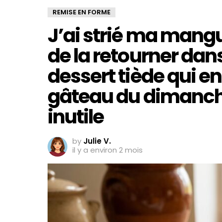
REMISE EN FORME
J’ai strié ma mang
de la retourner dans
dessert tiède qui en 
gâteau du dimanc
inutile
by
Julie V.
il y a environ 2 mois