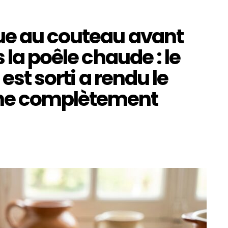
ue au couteau avant
 la poêle chaude : le
est sorti a rendu le
he complètement