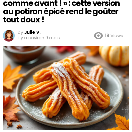
comme avant ! » : cette version
au potiron épicé rend le goûter
tout doux !
by
Julie V.
19
Views
il y a environ 9 mois