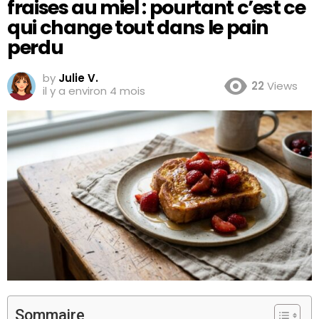
fraises au miel : pourtant c’est ce
qui change tout dans le pain
perdu
by
Julie V.
22
Views
il y a environ 4 mois
Sommaire