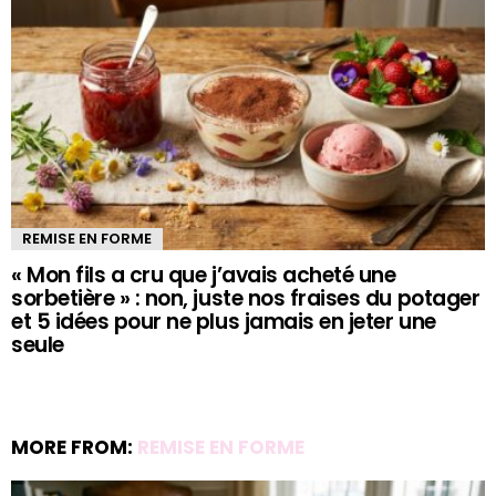
REMISE EN FORME
« Mon fils a cru que j’avais acheté une
sorbetière » : non, juste nos fraises du potager
et 5 idées pour ne plus jamais en jeter une
seule
MORE FROM:
REMISE EN FORME