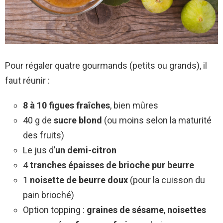
Pour régaler quatre gourmands (petits ou grands), il
faut réunir :
8 à 10 figues fraîches
, bien mûres
40 g de
sucre blond
(ou moins selon la maturité
des fruits)
Le jus d’
un demi-citron
4
tranches épaisses de brioche pur beurre
1
noisette de beurre doux
(pour la cuisson du
pain brioché)
Option topping :
graines de sésame
,
noisettes