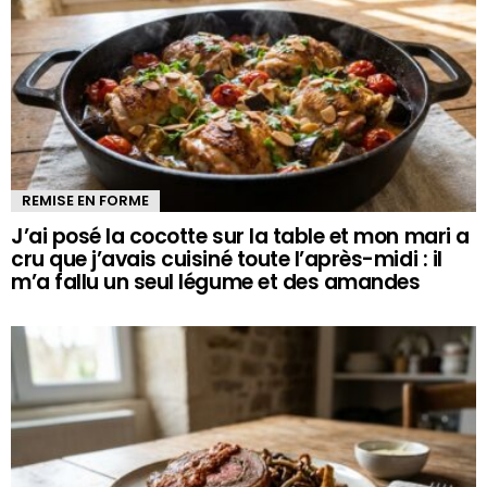
REMISE EN FORME
J’ai posé la cocotte sur la table et mon mari a
cru que j’avais cuisiné toute l’après-midi : il
m’a fallu un seul légume et des amandes