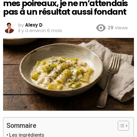
mes poireaux, je ne m’attendais
pas à un résultat aussi fondant
by
Alexy D
29
Views
il y a environ 6 mois
Sommaire
Les ingrédients