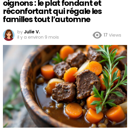
oignons : le plat fondant et
réconfortant qui régale les
familles tout l’automne
by
Julie V.
17
Views
il y a environ 9 mois