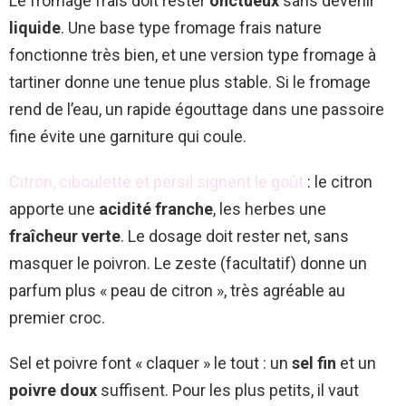
Le fromage frais doit rester
onctueux
sans devenir
liquide
. Une base type fromage frais nature
fonctionne très bien, et une version type fromage à
tartiner donne une tenue plus stable. Si le fromage
rend de l’eau, un rapide égouttage dans une passoire
fine évite une garniture qui coule.
Citron, ciboulette et persil signent le goût
: le citron
apporte une
acidité franche
, les herbes une
fraîcheur verte
. Le dosage doit rester net, sans
masquer le poivron. Le zeste (facultatif) donne un
parfum plus « peau de citron », très agréable au
premier croc.
Sel et poivre font « claquer » le tout : un
sel fin
et un
poivre doux
suffisent. Pour les plus petits, il vaut