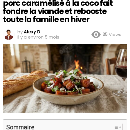
porc caramélisé à la coco fait
fondre la viande et rebooste
toute la famille en hiver
by
Alexy D
35
Views
il y a environ 5 mois
Sommaire