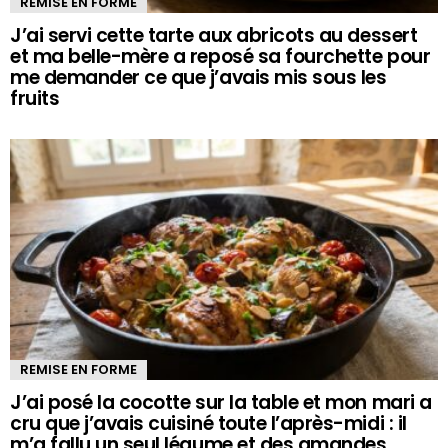
REMISE EN FORME
J’ai servi cette tarte aux abricots au dessert
et ma belle-mère a reposé sa fourchette pour
me demander ce que j’avais mis sous les
fruits
REMISE EN FORME
J’ai posé la cocotte sur la table et mon mari a
cru que j’avais cuisiné toute l’après-midi : il
m’a fallu un seul légume et des amandes