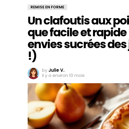
REMISE EN FORME
Un clafoutis aux po
que facile et rapide
envies sucrées des 
!)
by
Julie V.
il y a environ 10 mois