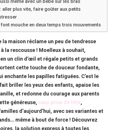
éussi même avec un bébé sur les bras
ller plus vite, faire goûter aux petits
stresser
ui font mouche en deux temps trois mouvements
te la maison réclame un peu de tendresse
e à la rescousse ! Moelleux à souhait,
en un clin d’œil et régale petits et grands
portent cette touche de douceur fondante,
i enchante les papilles fatiguées. C’est le
it briller les yeux des enfants, apaise les
anille, et redonne du courage aux parents
cette généreuse,
sans prise de tête
,
amilles d’aujourd’hui, avec ses variantes et
mands… même à bout de force ! Découvrez
oires, la solution express à toutes les