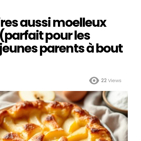
ires aussi moelleux
 (parfait pour les
jeunes parents à bout
22
Views