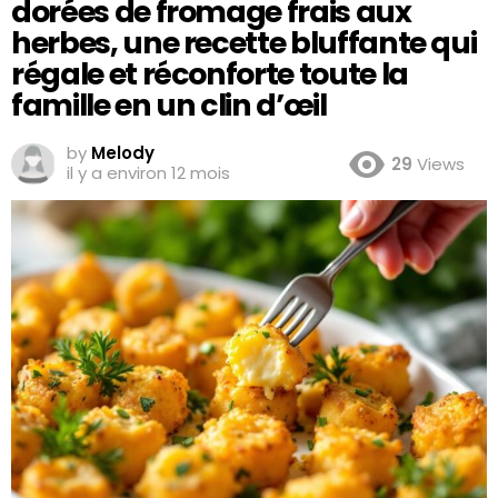
dorées de fromage frais aux
herbes, une recette bluffante qui
régale et réconforte toute la
famille en un clin d’œil
by
Melody
29
Views
il y a environ 12 mois