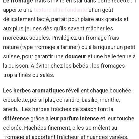
Le fromage frais
s’invite en star dans cette recette : il
apporte une
texture ultra fondante
et un goût
délicatement lacté, parfait pour plaire aux grands et
aux plus jeunes dès qu’ils savent mâcher les
morceaux souples. Privilégiez un fromage frais
nature (type fromage à tartiner) ou à la rigueur un petit
suisse, pour garantir une
douceur
et une belle tenue à
la cuisson. À éviter chez les bébés : les fromages
trop affinés ou salés.
Les
herbes aromatiques
réveillent chaque bouchée :
ciboulette, persil plat, coriandre, basilic, menthe,
aneth… Les herbes fraîches de saison font la
différence grâce à leur
parfum intense
et leur touche
colorée. Hachées finement, elles se mêlent au
fromage et apportent fraîcheur et nuances variées,