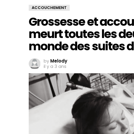
ACCOUCHEMENT
Grossesse et acco
meurt toutes les d
monde des suites d
by
Melody
il y a 3 ans