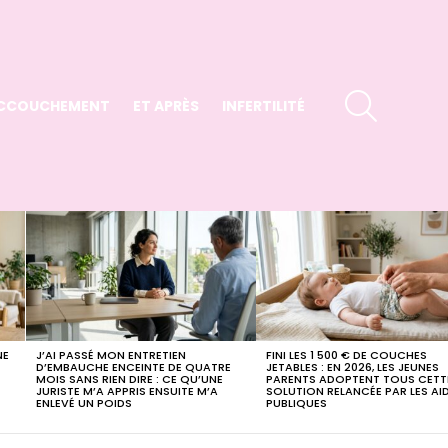
SEARCH
CCOUCHEMENT
ET APRÈS
INFERTILITÉ
NE
J’AI PASSÉ MON ENTRETIEN
FINI LES 1 500 € DE COUCHES
D’EMBAUCHE ENCEINTE DE QUATRE
JETABLES : EN 2026, LES JEUNES
MOIS SANS RIEN DIRE : CE QU’UNE
PARENTS ADOPTENT TOUS CETT
JURISTE M’A APPRIS ENSUITE M’A
SOLUTION RELANCÉE PAR LES AI
ENLEVÉ UN POIDS
PUBLIQUES