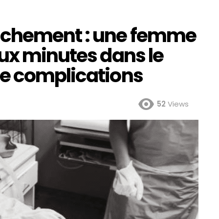
uchement : une femme
eux minutes dans le
e complications
52
Views